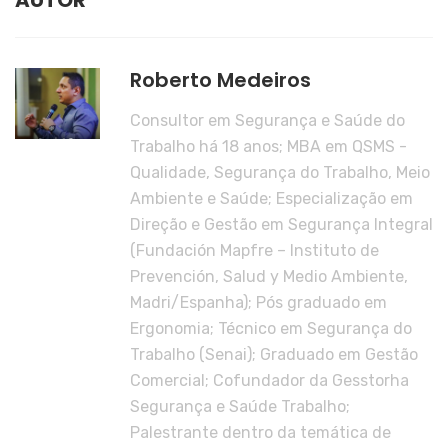
AUTOR
Roberto Medeiros
Consultor em Segurança e Saúde do
Trabalho há 18 anos; MBA em QSMS -
Qualidade, Segurança do Trabalho, Meio
Ambiente e Saúde; Especialização em
Direção e Gestão em Segurança Integral
(Fundación Mapfre – Instituto de
Prevención, Salud y Medio Ambiente,
Madri/Espanha); Pós graduado em
Ergonomia; Técnico em Segurança do
Trabalho (Senai); Graduado em Gestão
Comercial; Cofundador da Gesstorha
Segurança e Saúde Trabalho;
Palestrante dentro da temática de