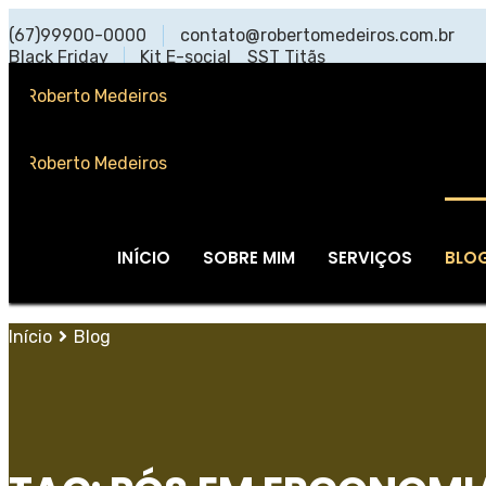
(67)99900-0000
contato@robertomedeiros.com.br
Black Friday
Kit E-social
SST Titãs
INÍCIO
SOBRE MIM
SERVIÇOS
BLO
Início
Blog