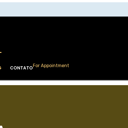
For Appointment
G
CONTATO