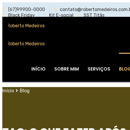
(67)99900-0000
contato@robertomedeiros.com.
Black Friday
Kit E-social
SST Titãs
INÍCIO
SOBRE MIM
SERVIÇOS
BLO
Início
Blog