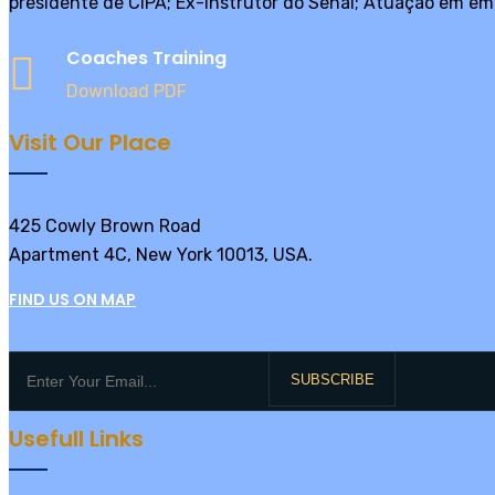
presidente de CIPA; Ex-instrutor do Senai; Atuação em em
Coaches Training
Download PDF
Visit Our Place
425 Cowly Brown Road
Apartment 4C, New York 10013, USA.
FIND US ON MAP
SUBSCRIBE
Usefull Links