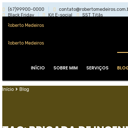
(67)99900-0000
contato@robertomedeiros.com.
Black Friday
Kit E-social
SST Titãs
INÍCIO
SOBRE MIM
SERVIÇOS
BLO
Início
Blog